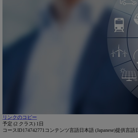
リンクのコピー
予定 (2 クラス)
1日
コースID
174742771
コンテンツ言語
日本語 (Japanese)
提供言語
日