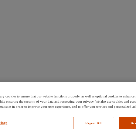
ary cookies to ensure that our website functions properly, as well as optional cookies to enhanc
hile ensuring the security of your data and respecting your privacy. We also use cookies and pers
 statistics in order to improve your user experience, and to offer you services and personalized ad
tings
Reject All
Acc