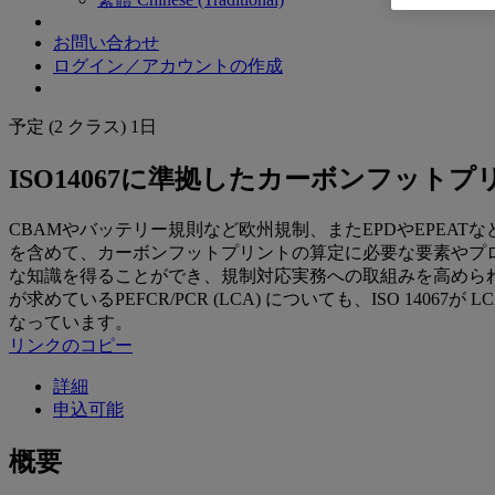
お問い合わせ
ログイン／アカウントの作成
予定 (2 クラス)
1日
ISO14067に準拠したカーボンフット
CBAMやバッテリー規則など欧州規制、またEPDやEPEA
を含めて、カーボンフットプリントの算定に必要な要素やプロ
な知識を得ることができ、規制対応実務への取組みを高められ
が求めているPEFCR/PCR (LCA) についても、ISO 140
なっています。
リンクのコピー
詳細
申込可能
概要