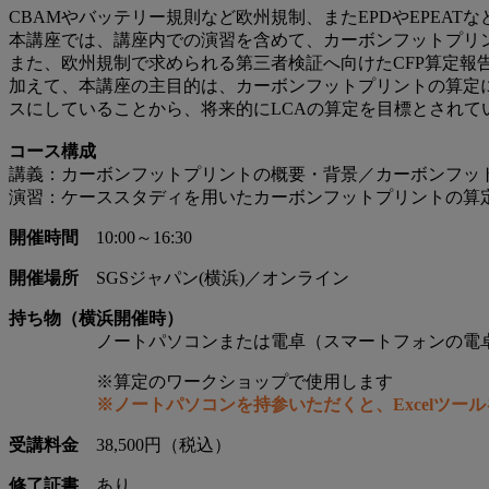
CBAMやバッテリー規則など欧州規制、またEPDやEPEA
本講座では、講座内での演習を含めて、カーボンフットプリ
また、欧州規制で求められる第三者検証へ向けたCFP算定
加えて、本講座の主目的は、カーボンフットプリントの算定になりますが、欧州
スにしていることから、将来的にLCAの算定を目標とされて
コース構成
講義：カーボンフットプリントの概要・背景／カーボンフッ
演習：ケーススタディを用いたカーボンフットプリントの算
開催時間
10:00～16:30
開催場所
SGSジャパン(横浜)／オンライン
持ち物（横浜開催時）
ノートパソコンまたは電卓（スマートフォンの電
※算定のワークショップで使用します
※ノートパソコンを持参いただくと、Excelツー
受講料金
38,500円（税込）
修了証書
あり