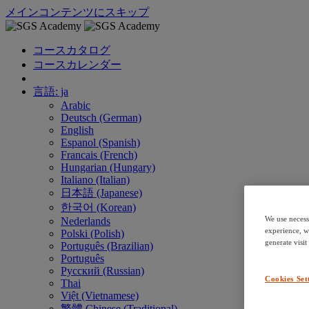
メインコンテンツにスキップ
コースカタログ
コースカレンダー
言語: ja
Arabic
Deutsch (German)
English
Espanol (Spanish)
Francais (French)
Hungarian (Hungary)
Italiano (Italian)
日本語 (Japanese)
한국어 (Korean)
We use necess
Nederlands
experience, w
Polski (Polish)
generate visit
Português (Brazilian)
Português
Русский (Russian)
Cookies Set
Thai
Việt (Vietnamese)
繁體 Chinese (Traditional)