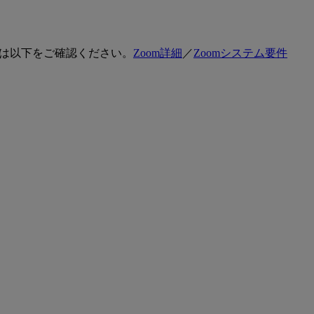
細は以下をご確認ください。
Zoom詳細
／
Zoomシステム要件