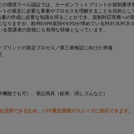
Tなどの環境ラベル認証では、カーボンフットプリントが規制要
ントの算定に必要な要素やプロセスを理解することを目的とし
報告書の作成に必要な知識を得ることができ、規制対応実務への
ESPR規則やEPDが求めているPEFCR/PCR (LCA) についても
いる受講者の皆様にも有用な研修となっています。
トプリントの算定プロセス／第三者検証に向けた準備
定
卓機能でも可）、筆記用具（鉛筆、消しゴムなど）
ルを活用できるため、CFP算定演習がスムーズに対応できます。