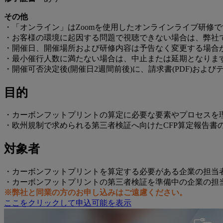
その他
・「オンライン」はZoomを使用したオンラインライブ研修
・お客様の環境に起因する問題で視聴できない場合は、弊社で
・開催日、開催場所および研修内容は予告なく変更する場合
・最小催行人数に満たない場合は、中止または延期となりま
・開催可否決定後(開催日2週間前後)に、請求書(PDF)およ
目的
・カーボンフットプリントの算定に必要な要素やプロセスを
・欧州規制で求められる第三者検証へ向けたCFP算定報告書
対象者
・カーボンフットプリントを算定する必要がある企業の担当
・カーボンフットプリントの第三者検証を準備中の企業の担
※弊社と同業の方のお申し込みはご遠慮ください。
ここをクリックして申込可能を表示