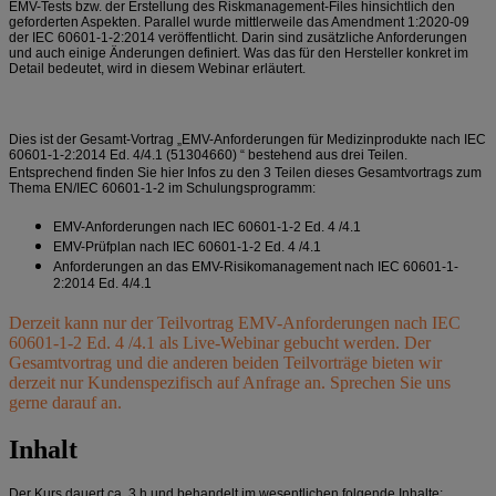
EMV-Tests bzw. der Erstellung des Riskmanagement-Files hinsichtlich den
geforderten Aspekten. Parallel wurde mittlerweile das Amendment 1:2020-09
der IEC 60601-1-2:2014 veröffentlicht. Darin sind zusätzliche Anforderungen
und auch einige Änderungen definiert. Was das für den Hersteller konkret im
Detail bedeutet, wird in diesem Webinar erläutert.
Dies ist der Gesamt-Vortrag „
EMV-Anforderungen für Medizinprodukte nach IEC
60601-1-2:2014 Ed. 4/4.1 (51304660)
“ bestehend aus drei Teilen.
Entsprechend finden Sie hier Infos zu den 3 Teilen dieses Gesamtvortrags zum
Thema EN/IEC 60601-1-2 im Schulungsprogramm:
EMV-Anforderungen nach IEC 60601-1-2 Ed. 4 /4.1
EMV-Prüfplan nach IEC 60601-1-2 Ed. 4 /4.1
Anforderungen an das EMV-Risikomanagement nach IEC 60601-1-
2:2014 Ed. 4/4.1
Derzeit kann nur der Teilvortrag EMV-Anforderungen nach IEC
60601-1-2 Ed. 4 /4.1 als Live-Webinar gebucht werden. Der
Gesamtvortrag und die anderen beiden Teilvorträge bieten wir
derzeit nur Kundenspezifisch auf Anfrage an. Sprechen Sie uns
gerne darauf an.
Inhalt
Der Kurs dauert ca. 3 h und behandelt im wesentlichen folgende Inhalte: