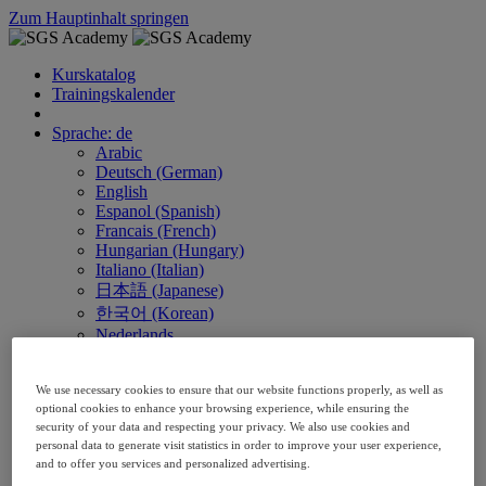
Zum Hauptinhalt springen
Kurskatalog
Trainingskalender
Sprache: de
Arabic
Deutsch (German)
English
Espanol (Spanish)
Francais (French)
Hungarian (Hungary)
Italiano (Italian)
日本語 (Japanese)
한국어 (Korean)
Nederlands
Polski (Polish)
Português (Brazilian)
We use necessary cookies to ensure that our website functions properly, as well as
Português
optional cookies to enhance your browsing experience, while ensuring the
Русский (Russian)
security of your data and respecting your privacy. We also use cookies and
Thai
personal data to generate visit statistics in order to improve your user experience,
Việt (Vietnamese)
and to offer you services and personalized advertising.
繁體 Chinese (Traditional)