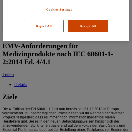
Kontaktieren Sie uns
Cookies Settings
Anmelden oder Konto erstellen
Reject All
Accept All
Dieser Kurs ist nicht mehr verfügbar.
Virtueller Klassenraum
ca. 3h
EMV-Anforderungen für
Medizinprodukte nach IEC 60601-1-
2:2014 Ed. 4/4.1
Teilen
Details
Ziele
Die 4. Edition der EN 60601-1-2 ist nun bereits seit 31.12.2018 in Europa
verpflichtend. In unserer täglichen Praxis haben wir im Rahmen der diversen
Projekte festgestellt, dass es immer noch Informationsbedarf bei vielen
Herstellern gibt. Sei es in den neuen Betrachtungsweisen hinsichtlich der
anzuwendenden Störkriterien basierend auf dem Fokus der Basic Safety und
Essential Performance oder bei der Erstellung eines Testplanes vor Beginn der