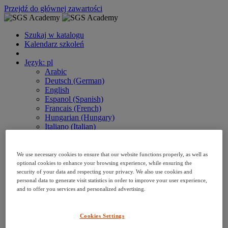
Przejdź do głównej zawartości
Szukaj w katalogu
Kalendarz szkoleń
Język: pl
Arabic
Deutsch (German)
English
Espanol (Spanish)
Francais (French)
Hungarian (Hungary)
Italiano (Italian)
日本語 (Japanese)
한국어 (Korean)
We use necessary cookies to ensure that our website functions properly, as well as
Nederlands
optional cookies to enhance your browsing experience, while ensuring the
Polski (Polish)
security of your data and respecting your privacy. We also use cookies and
Português (Brazilian)
personal data to generate visit statistics in order to improve your user experience,
Português
and to offer you services and personalized advertising.
Русский (Russian)
Thai
Việt (Vietnamese)
Cookies Settings
繁體 Chinese (Traditional)