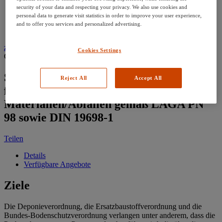
security of your data and respecting your privacy. We also use cookies and
Kontaktieren Sie uns
personal data to generate visit statistics in order to improve your user experience,
Anmelden oder Konto erstellen
and to offer you services and personalized advertising.
zurück zum Trainingsangebot
Cookies Settings
Geplant (7 Kurse)
Sachkundelehrgang Probenahme von
Reject All
Accept All
festen und stichfesten
Materialien/Abfällen gemäß LAGA PN
98 sowie DIN 19698-1
Teilen
Details
Verfügbare Angebote
Ziele
Die Deponieverordnung, die Ersatzbaustoffverordnung und die
Bundes-Bodenschutzverordnung verlangen unter anderem, dass die