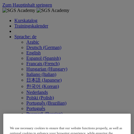
Zum Hauptinhalt springen
Kurskatalog
Trainingskalender
Sprache: de
Arabic
Deutsch (German)
English
Espanol (Spanish)
Francais (French)
Hungarian (Hungary)
Italiano (Italian)
日本語 (Japanese)
한국어 (Korean)
Nederlands
Polski (Polish)
Português (Brazilian)
Português
Русский (Russian)
Thai
Việt (Vietnamese)
We use necessary cookies to ensure that our website functions properly, as well as
繁體 Chinese (Traditional)
optional cookies to enhance your browsing experience, while ensuring the