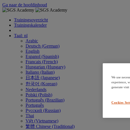
Ga naar de hoofdinhoud
Trainingsoverzicht
Trainingskalender
Taal: nl
Arabic
Deutsch (German)
English
Espanol (Spanish)
Francais (French)
Hungarian (Hungary)
Italiano (Italian)
日本語 (Japanese)
We use necess
experience, w
한국어 (Korean)
generate visit
Nederlands
Polski (Polish)
Português (Brazilian)
Cookies Set
Português
Русский (Russian)
Thai
Việt (Vietnamese)
繁體 Chinese (Traditional)