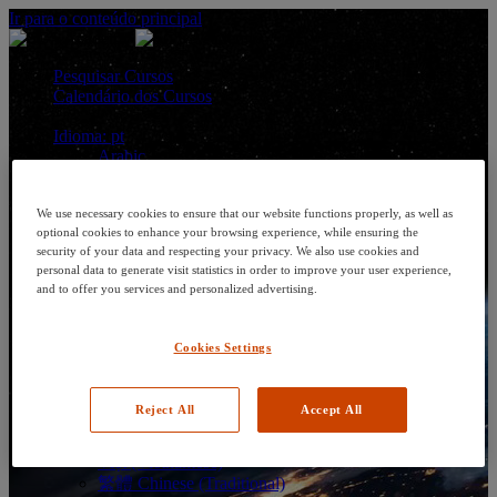
Ir para o conteúdo principal
Pesquisar Cursos
Calendário dos Cursos
Idioma: pt
Arabic
Deutsch (German)
English
Espanol (Spanish)
We use necessary cookies to ensure that our website functions properly, as well as
optional cookies to enhance your browsing experience, while ensuring the
Francais (French)
security of your data and respecting your privacy. We also use cookies and
Hungarian (Hungary)
personal data to generate visit statistics in order to improve your user experience,
Italiano (Italian)
and to offer you services and personalized advertising.
日本語 (Japanese)
한국어 (Korean)
Nederlands
Cookies Settings
Polski (Polish)
Português (Brazilian)
Português
Reject All
Accept All
Русский (Russian)
Thai
Việt (Vietnamese)
繁體 Chinese (Traditional)