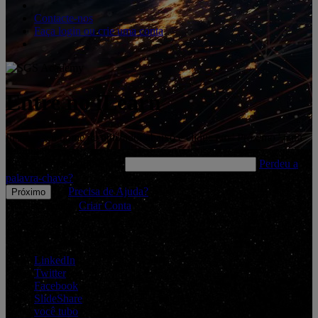
Contacte-nos
Faça login ou crie uma conta
Entre no iLearn
Insira o seu nome de utilizador abaixo e clique em ' Próximo ' para
continuar.
*
Insira nome de utilizador
Perdeu a
palavra-chave?
Precisa de Ajuda?
Não tem conta?
Criar Conta
Conecte-se connosco
LinkedIn
Twitter
Facebook
SlideShare
você tubo